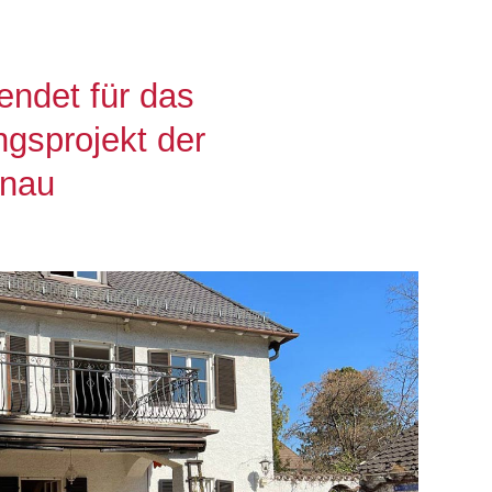
det für das
ngsprojekt der
rnau