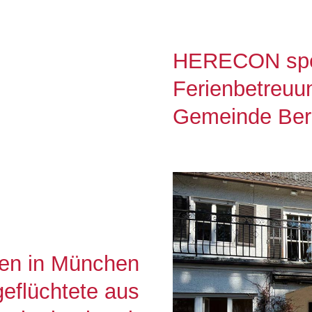
HERECON spen
Ferienbetreuu
Gemeinde Be
en in München
geflüchtete aus