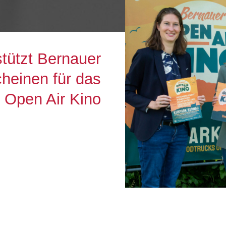
ützt Bernauer
cheinen für das
 Open Air Kino