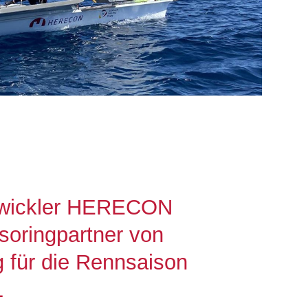
twickler HERECON
soringpartner von
 für die Rennsaison
1