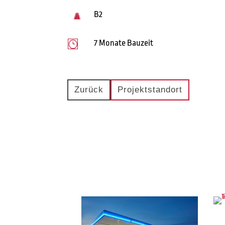
B2
7 Monate Bauzeit
}