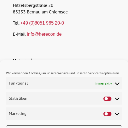
Hitzelsbergstraße 20
83233 Bernau am Chiemsee
Tel.
+49 (0)8051 965 20-0
E-Mail
info@herecon.de
Unternehmen
Wir verwenden Cookies, um unsere Website und unseren Service zu optimieren.
$
Profil
Funktional
Immer aktiv
$
Erfolgsbausteine
$
Statistiken
Karriere
Marketing